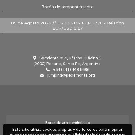
Botón de arrepentimiento
05 de Agosto 2026 // USD 1515- EUR 1770 - Relación
EUR/USD 1.17
Sarmiento 854, 4° Piso, Oficina 9.
(2000) Rosario, Santa Fe, Argentina.
+54 (341) 449 6696
jumping@pedemonte.org
Boton de arrepentimiento
Este sitio utiliza cookies propias y de terceros para mejorar
Podés cancelar tus compras realizadas de forma online o